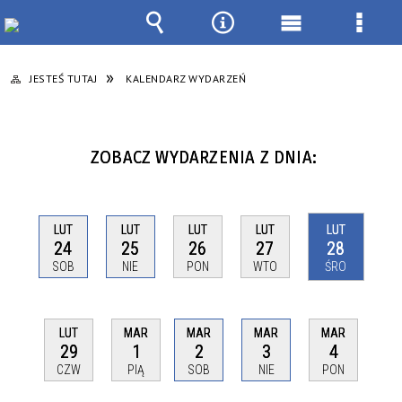
Wyszukiwarka
Narzędzia
Menu
Menu
główne
szcze
JESTEŚ TUTAJ
KALENDARZ WYDARZEŃ
ZOBACZ WYDARZENIA Z DNIA:
LUT
LUT
LUT
LUT
LUT
24
25
26
27
28
SOB
NIE
PON
WTO
ŚRO
LUT
MAR
MAR
MAR
MAR
29
1
2
3
4
CZW
PIĄ
SOB
NIE
PON