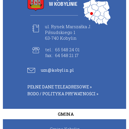
W KOBYLINIE
ul. Rynek Marszałka J.
Piłsudskiego 1
63-740 Kobylin
tel.:
65 548 24 01
fax.:
64 548 21 17
um@kobylin.pl
PEŁNE DANE TELEADRESOWE »
RODO / POLITYKA PRYWATNOŚCI »
GMINA