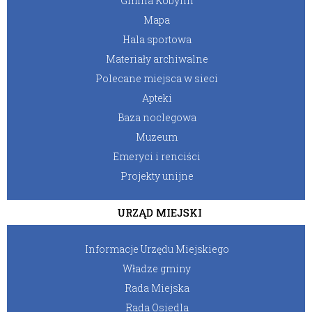
Gmina Kobylin
Mapa
Hala sportowa
Materiały archiwalne
Polecane miejsca w sieci
Apteki
Baza noclegowa
Muzeum
Emeryci i renciści
Projekty unijne
URZĄD MIEJSKI
Informacje Urzędu Miejskiego
Władze gminy
Rada Miejska
Rada Osiedla