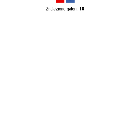
Znaleziono galerii:
18
Autor
Publikacja od
—