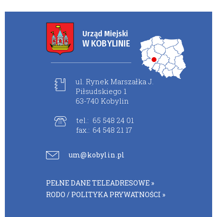
Urząd Miejski
W KOBYLINIE
ul. Rynek Marszałka J.
Piłsudskiego 1
63-740 Kobylin
tel.:
65 548 24 01
fax.:
64 548 21 17
um@kobylin.pl
PEŁNE DANE TELEADRESOWE »
RODO / POLITYKA PRYWATNOŚCI »