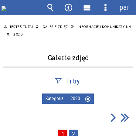
panel
Wyszukiwarka
Narzędzia
Menu
Menu
główne
szczegółow
JESTEŚ TUTAJ
GALERIE ZDJĘĆ
INFORMACJE I KOMUNIKATY UM
2020
Galerie zdjęć
Filtry
Fraza
Kategoria:
2020
Usuń
ten
filtr
Kategoria
1
2