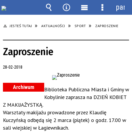
panel
Wyszukiwarka
Narzędzia
Menu
Menu
główne
szczegółow
JESTEŚ TUTAJ
AKTUALNOŚCI
SPORT
ZAPROSZENIE
Zaproszenie
28-02-2018
Archiwum
Biblioteka Publiczna Miasta i Gminy w
Kobylinie zaprasza na DZIEŃ KOBIET
Z MAKIJAŻYSTKĄ.
Warsztaty makijażu prowadzone przez Klaudię
Kuczyńską odbędą się 2 marca (piątek) o godz. 17.00 w
sali wiejskiej w Łagiewnikach.