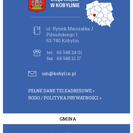
W KOBYLINIE
ul. Rynek Marszałka J.
Piłsudskiego 1
63-740 Kobylin
tel.:
65 548 24 01
fax.:
64 548 21 17
um@kobylin.pl
PEŁNE DANE TELEADRESOWE »
RODO / POLITYKA PRYWATNOŚCI »
GMINA