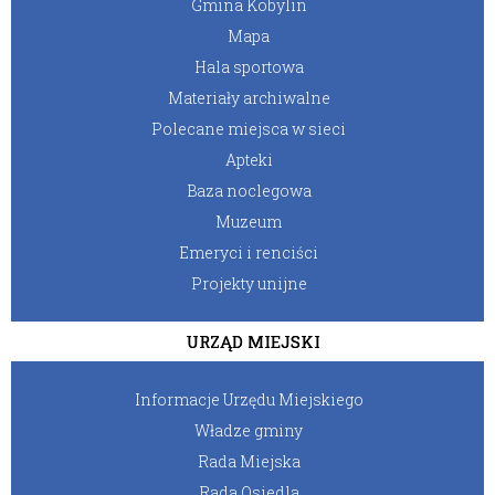
Gmina Kobylin
Mapa
Hala sportowa
Materiały archiwalne
Polecane miejsca w sieci
Apteki
Baza noclegowa
Muzeum
Emeryci i renciści
Projekty unijne
URZĄD MIEJSKI
Informacje Urzędu Miejskiego
Władze gminy
Rada Miejska
Rada Osiedla