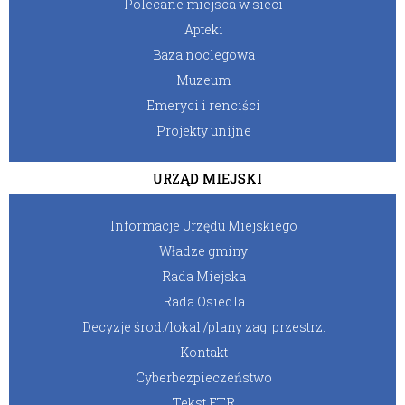
Polecane miejsca w sieci
Apteki
Baza noclegowa
Muzeum
Emeryci i renciści
Projekty unijne
URZĄD MIEJSKI
Informacje Urzędu Miejskiego
Władze gminy
Rada Miejska
Rada Osiedla
Decyzje środ./lokal./plany zag. przestrz.
Kontakt
Cyberbezpieczeństwo
Tekst ETR