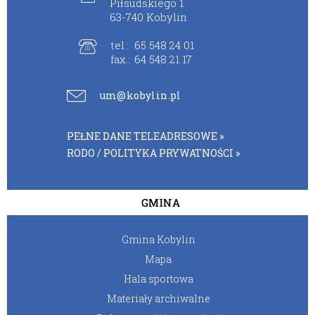
Piłsudskiego 1
63-740 Kobylin
tel.:
65 548 24 01
fax.:
64 548 21 17
um@kobylin.pl
PEŁNE DANE TELEADRESOWE »
RODO / POLITYKA PRYWATNOŚCI »
GMINA
Gmina Kobylin
Mapa
Hala sportowa
Materiały archiwalne