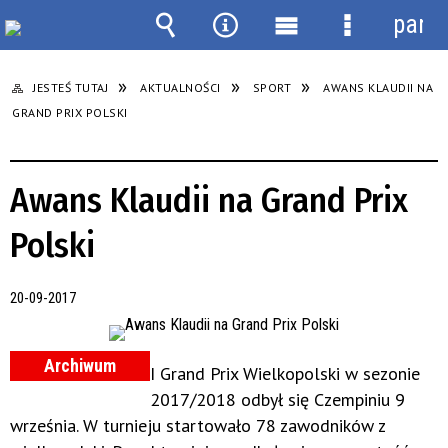
panel
Wyszukiwarka
Narzędzia
Menu
Menu
główne
szczegółow
JESTEŚ TUTAJ
AKTUALNOŚCI
SPORT
AWANS KLAUDII NA
GRAND PRIX POLSKI
Awans Klaudii na Grand Prix
Polski
20-09-2017
Archiwum
I Grand Prix Wielkopolski w sezonie
2017/2018 odbył się Czempiniu 9
września. W turnieju startowało 78 zawodników z