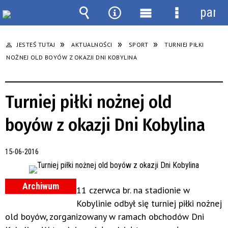
panel
Wyszukiwarka
Narzędzia
Menu
Menu
główne
szczegółow
JESTEŚ TUTAJ
AKTUALNOŚCI
SPORT
TURNIEJ PIŁKI
NOŻNEJ OLD BOYÓW Z OKAZJI DNI KOBYLINA
Turniej piłki nożnej old
boyów z okazji Dni Kobylina
15-06-2016
Archiwum
11 czerwca br. na stadionie w
Kobylinie odbył się turniej piłki nożnej
old boyów, zorganizowany w ramach obchodów Dni