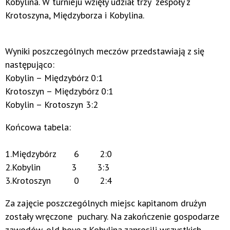
Kobylina. W turnieju wzięły udział trzy zespoły z
Krotoszyna, Międzyborza i Kobylina.
Wyniki poszczególnych meczów przedstawiają z się
następująco:
Kobylin – Międzybórz 0:1
Krotoszyn – Międzybórz 0:1
Kobylin – Krotoszyn 3:2
Końcowa tabela:
1.Międzybórz 6 2:0
2.Kobylin 3 3:3
3.Krotoszyn 0 2:4
Za zajęcie poszczególnych miejsc kapitanom drużyn
zostały wręczone puchary. Na zakończenie gospodarze
zawodów, old boye z Kobylina zaprosili wszystkich