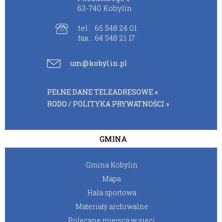
63-740 Kobylin
tel.:
65 548 24 01
fax.:
64 548 21 17
um@kobylin.pl
PEŁNE DANE TELEADRESOWE »
RODO / POLITYKA PRYWATNOŚCI »
GMINA
Gmina Kobylin
Mapa
Hala sportowa
Materiały archiwalne
Polecane miejsca w sieci