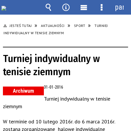
panel
Wyszukiwarka
Narzędzia
Menu
Menu
główne
szczegółow
JESTEŚ TUTAJ
AKTUALNOŚCI
SPORT
TURNIEJ
INDYWIDUALNY W TENISIE ZIEMNYM
Turniej indywidualny w
tenisie ziemnym
31-01-2016
Archiwum
Turniej indywidualny w tenisie
ziemnym
W terminie od 10 lutego 2016r. do 6 marca 2016r.
zostaną zorganizowane halowe indywidualne