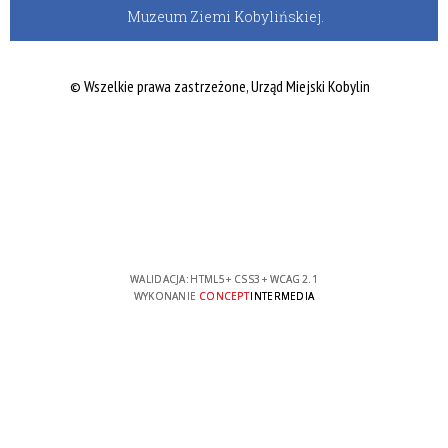
Muzeum Ziemi Kobylińskiej.
© Wszelkie prawa zastrzeżone, Urząd Miejski Kobylin
WALIDACJA:
HTML5
+
CSS3
+
WCAG 2.1
WYKONANIE
CONCEPT
INTERMEDIA