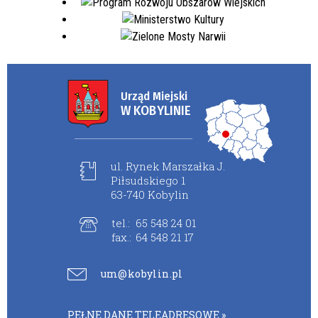
Urząd Miejski
W KOBYLINIE
ul. Rynek Marszałka J.
Piłsudskiego 1
63-740 Kobylin
tel.:
65 548 24 01
fax.:
64 548 21 17
um@kobylin.pl
PEŁNE DANE TELEADRESOWE »